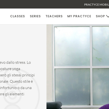
PRACTYCE MOBILE
CLASSES
SERIES
TEACHERS
MY PRACTYCE
SHOP
ievo dallo stress. Lo
 posture yoga
rò gli stessi principi
onale. Questo stile è
 infortunio o da una
re gli elementi