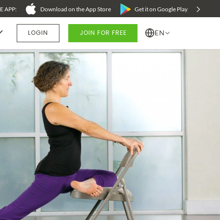
 APP:
Download on the App Store
Get it on Google Play
LOGIN
JOIN FOR FREE
EN