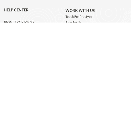
HELP CENTER
WORK WITH US
Teach For Practyce
PRACTYCE BLOG
Blog For Us
Jobs
Connect with us
GET THE APP
JOIN OUR NEWSLETTER
Subscribe and be the first to know about class recommendations, new blog posts, special
giveaways, and exclusive Practyce events!
JOIN
Copyright @ 2026 Practyce